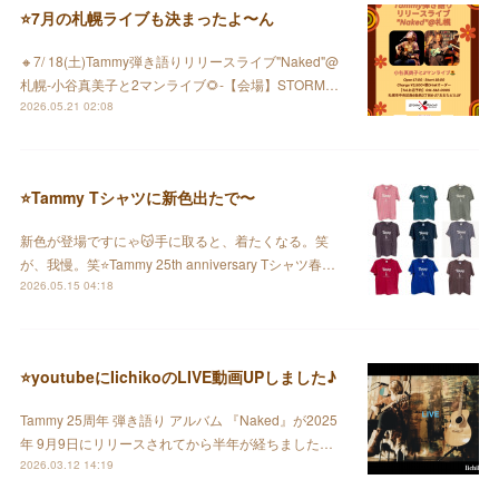
⭐️7月の札幌ライブも決まったよ〜ん
🔸7/ 18(土)Tammy弾き語りリリースライブ"Naked"@
札幌-小谷真美子と2マンライブ🌻-【会場】STORM…
2026.05.21 02:08
⭐️Tammy Tシャツに新色出たで〜
新色が登場ですにゃ😽手に取ると、着たくなる。笑
が、我慢。笑⭐️Tammy 25th anniversary Tシャツ春…
2026.05.15 04:18
⭐️youtubeにIichikoのLIVE動画UPしました♪
Tammy 25周年 弾き語り アルバム 『Naked』が2025
年 9月9日にリリースされてから半年が経ちました…
2026.03.12 14:19