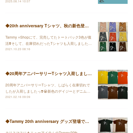
2025.08.14 10:07
◆20th anniversary Tシャツ、秋の新色登場♡&トートバック復活❣️
Tammy ⭐️Shopにて、完売してたトートバック3色が復
活❣️そして、在庫切れだったTシャツも入荷しました…
2021.10.23 08:16
◆20周年アニバーサリーTシャツ入荷しましたっ♡
20周年アニバーサリーTシャツ、しばらく在庫切れで
したが入荷しましたっ❣️😭新色のデイジーとデニム…
2021.02.16 09:09
◆Tammy 20th anniversary グッズ登場です⭐️
クリスマスに🎄ニューアイテムのTammy20th