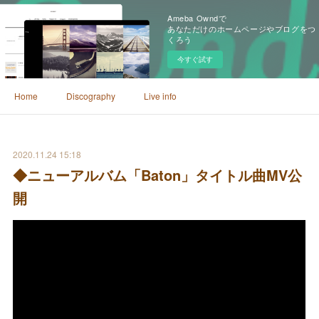
Ameba Owndで
あなただけのホームページやブログをつ
くろう
今すぐ試す
Home
Discography
Live info
2020.11.24 15:18
◆ニューアルバム「Baton」タイトル曲MV公
開