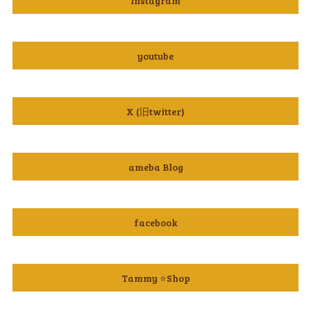
instagram
youtube
X (旧twitter)
ameba Blog
facebook
Tammy ⭐️Shop