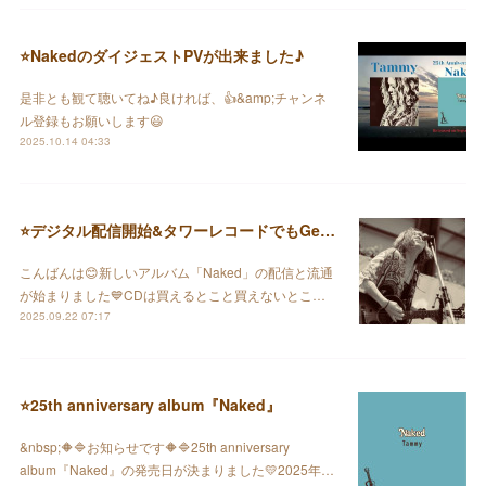
⭐️NakedのダイジェストPVが出来ました♪
是非とも観て聴いてね♪良ければ、👍&amp;チャンネ
ル登録もお願いします😃
2025.10.14 04:33
⭐️デジタル配信開始&タワーレコードでもGet出来るのだ♪
こんばんは😊新しいアルバム「Naked」の配信と流通
が始まりました💙CDは買えるとこと買えないとこ…
2025.09.22 07:17
⭐️25th anniversary album『Naked』
&nbsp;🔶🔷お知らせです🔶🔷25th anniversary
album『Naked』の発売日が決まりました💛2025年…