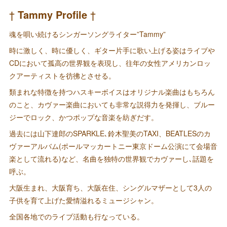
†
Tammy Profile
†
魂を唄い続けるシンガーソングライター”Tammy”
時に激しく、時に優しく、ギター片手に歌い上げる姿はライブや
CDにおいて孤高の世界観を表現し、往年の女性アメリカンロッ
クアーティストを彷彿とさせる。
類まれな特徴を持つハスキーボイスはオリジナル楽曲はもちろん
のこと、カヴァー楽曲においても非常な説得力を発揮し、ブルー
ジーでロック、かつポップな音楽を紡ぎだす。
過去には山下達郎のSPARKLE､鈴木聖美のTAXI、BEATLESのカ
ヴァーアルバム(ポールマッカートニー東京ドーム公演にて会場音
楽として流れる)など、名曲を独特の世界観でカヴァーし､話題を
呼ぶ。
大阪生まれ、大阪育ち、大阪在住、シングルマザーとして3人の
子供を育て上げた愛情溢れるミュージシャン。
全国各地でのライブ活動も行なっている。