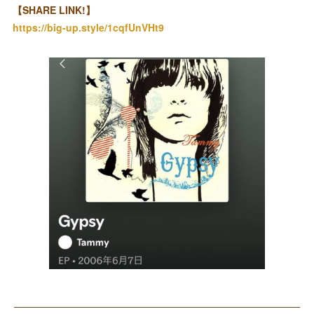
【SHARE LINK!】
https://big-up.style/1cqfUnVHt9