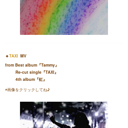
🔹
TAXI
MV
from Best album『Tammy』
Re-cut single『TAXI』
4th album『虹』
◉画像をクリックしてね♪