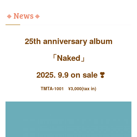
🔸News🔸
25th anniversary album
「Naked」
2025. 9.9 on sale ❣️
TMTA-1001 ¥3,000(tax in)