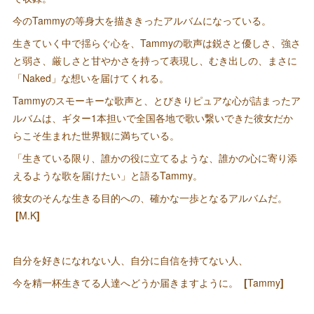
今のTammyの等身大を描ききったアルバムになっている。
生きていく中で揺らぐ心を、Tammyの歌声は鋭さと優しさ、強さ
と弱さ、厳しさと甘やかさを持って表現し、むき出しの、まさに
「Naked」な想いを届けてくれる。
Tammyのスモーキーな歌声と、とびきりピュアな心が詰まったア
ルバムは、ギター1本担いで全国各地で歌い繋いできた彼女だか
らこそ生まれた世界観に満ちている。
「生きている限り、誰かの役に立てるような、誰かの心に寄り添
えるような歌を届けたい」と語るTammy。
彼女のそんな生きる目的への、確かな一歩となるアルバムだ。
[
M.K
]
自分を好きになれない人、自分に自信を持てない人、
今を精一杯生きてる人達へどうか届きますように。
[
Tammy
]