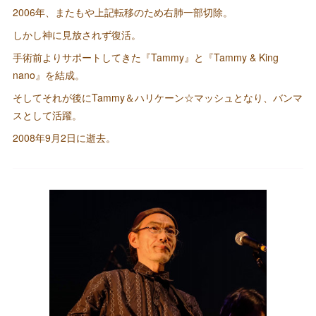
2006年、またもや上記転移のため右肺一部切除。
しかし神に見放されず復活。
手術前よりサポートしてきた『Tammy』と『Tammy & King
nano』を結成。
そしてそれが後にTammy＆ハリケーン☆マッシュとなり、バンマ
スとして活躍。
2008年9月2日に逝去。