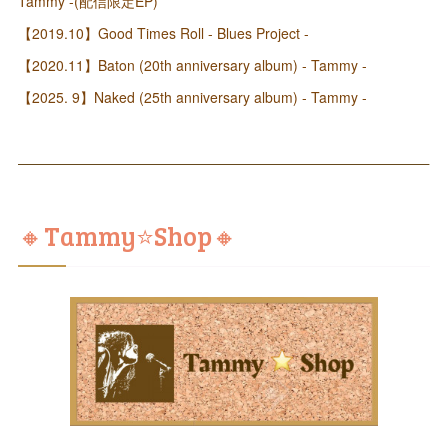
Tammy -(配信限定EP)
【2019.10】Good Times Roll - Blues Project -
【2020.11】Baton (20th anniversary album) - Tammy -
【2025. 9】Naked (25th anniversary album) - Tammy -
🔸Tammy⭐️Shop🔸