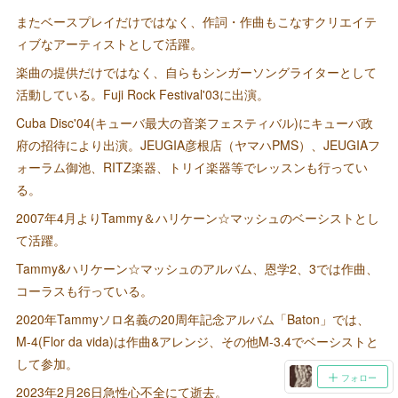
またベースプレイだけではなく、作詞・作曲もこなすクリエイテ
ィブなアーティストとして活躍。
楽曲の提供だけではなく、自らもシンガーソングライターとして
活動している。Fuji Rock Festival'03に出演。
Cuba Disc'04(キューバ最大の音楽フェスティバル)にキューバ政
府の招待により出演。JEUGIA彦根店（ヤマハPMS）、JEUGIAフ
ォーラム御池、RITZ楽器、トリイ楽器等でレッスンも行ってい
る。
2007年4月よりTammy＆ハリケーン☆マッシュのベーシストとし
て活躍。
Tammy&ハリケーン☆マッシュのアルバム、恩学2、3では作曲、
コーラスも行っている。
2020年Tammyソロ名義の20周年記念アルバム「Baton」では、
M-4(Flor da vida)は作曲&アレンジ、その他M-3.4でベーシストと
して参加。
フォロー
2023年2月26日急性心不全にて逝去。