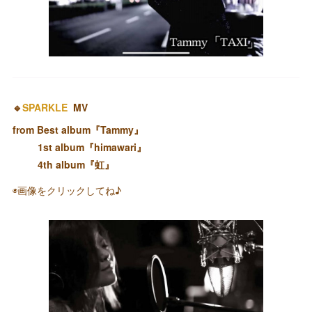
🔹
SPARKLE
MV
from Best album『Tammy』
1st album『himawari』
4th album『虹』
◉画像をクリックしてね♪