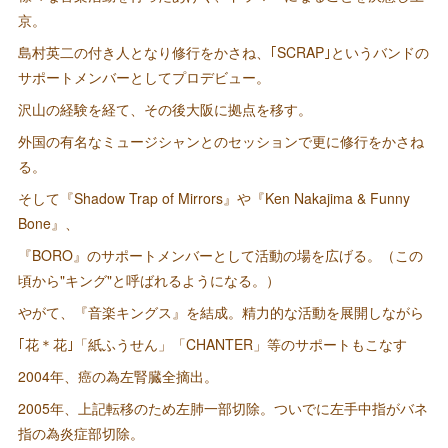
京。
島村英二の付き人となり修行をかさね、｢SCRAP｣というバンドの
サポートメンバーとしてプロデビュー。
沢山の経験を経て、その後大阪に拠点を移す。
外国の有名なミュージシャンとのセッションで更に修行をかさね
る。
そして『Shadow Trap of Mirrors』や『Ken Nakajima & Funny
Bone』、
『BORO』のサポートメンバーとして活動の場を広げる。（この
頃から"キング"と呼ばれるようになる。）
やがて、『音楽キングス』を結成。精力的な活動を展開しながら
｢花＊花｣「紙ふうせん」「CHANTER」等のサポートもこなす
2004年、癌の為左腎臓全摘出。
2005年、上記転移のため左肺一部切除。ついでに左手中指がバネ
指の為炎症部切除。