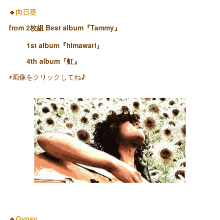
🔹
向日葵
from 2枚組 Best album『Tammy』
1st album『himawari』
4th album『虹』
◉画像をクリックしてね♪
🔹
Gypsy