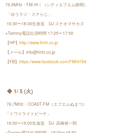
76,9MHz・FM-Hi！（シティエフエム静岡）
「ゆうラジ・スナらじ」
16:30〜18:30生放送 DJ:スナオマサカズ
※Tammy電話出演時間 17:25〜17:50
【HP】
http://www.fmhi.co.jp
【メール】info@fmhi.co.jp
【FB】
https://www.facebook.com/FMHi769
◆ 1/ 5 (火)
76,7MHz・COAST-FM（エフエムぬまづ）
「トワイライトビーチ」
16:00〜19:00生放送 DJ: 高橋裕一郎
※Tammy電話出演時間 18:30〜18:50