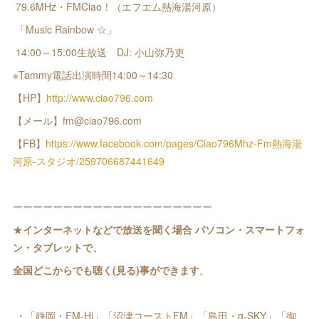
79.6MHz・FMCiao！（エフエム熱海湯河原）
「Music Rainbow ☆」
14:00～15:00生放送 DJ: 小山弥乃吏
※Tammy電話出演時間14:00～14:30
【HP】
http://www.ciao796.com
【メール】fm@ciao796.com
【FB】
https://www.facebook.com/pages/Ciao796Mhz-Fm熱海湯
河原-スタジオ/259706687441649
ーーーーーーーーーーーーーーーーーーーー
★
インターネットなどで放送を聞く場合 パソコン・スマートフォ
ン・タブレットで、
全国どこからでも聴く(見る)事ができます
。
・「静岡・FM-Hi」「沼津コーストFM」「島田・g-SKY」「御