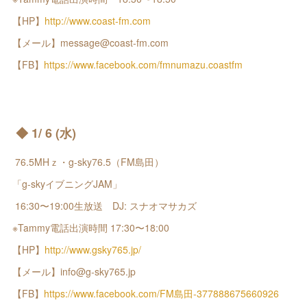
【HP】
http://www.coast-fm.com
【メール】message@coast-fm.com
【FB】
https://www.facebook.com/fmnumazu.coastfm
◆ 1/ 6 (水)
76.5MHｚ・g-sky76.5（FM島田）
「g-skyイブニングJAM」
16:30〜19:00生放送 DJ: スナオマサカズ
※Tammy電話出演時間 17:30〜18:00
【HP】
http://www.gsky765.jp/
【メール】info@g-sky765.jp
【FB】
https://www.facebook.com/FM島田-377888675660926