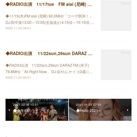
◆RADIO出演 11/17tue FM aiai (尼崎) コーデBOX！」
◆11/19(木)FM aiai (尼崎) 82.0MHz「コーデBOX！」
DJ:田中覚13:00～15:55(生放送)(14:15頃～15:15頃 …
2020.11.20 06:41
◆RADIO出演 11/22sun,29sun DARAZ FM (米子) 79.8MHz
◆RADIO出演 11/22sun,29sun DARAZ FM (米子)
79.8MHz「All Right Now」 DJ:浜やん,ケイコ2週に…
2020.11.20 06:41
2021.02.05 13:51
2021.01.01 07:01
◆今年初のライブですっ
◆Hello 2021⭐️
っ！