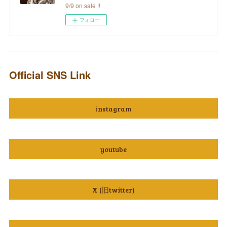
9/9 on sale !!
フォロー
Official SNS Link
instagram
youtube
X (旧twitter)