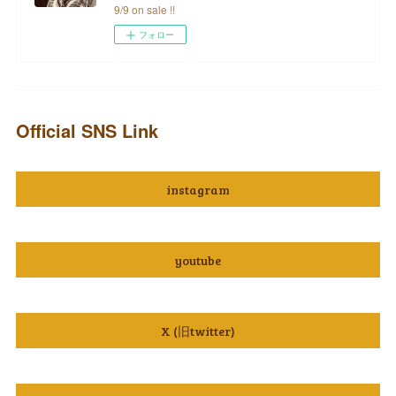
9/9 on sale !!
フォロー
Official SNS Link
instagram
youtube
X (旧twitter)