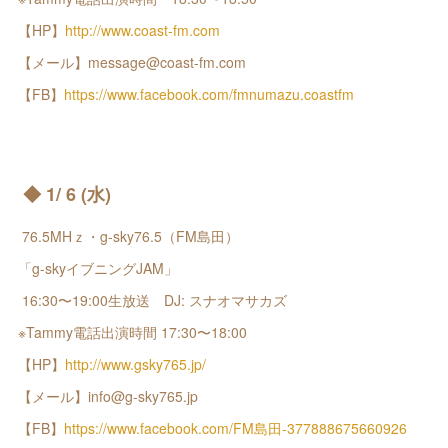
【HP】
http://www.coast-fm.com
【メール】message@coast-fm.com
【FB】
https://www.facebook.com/fmnumazu.coastfm
◆ 1/ 6 (水)
76.5MHｚ・g-sky76.5（FM島田）
「g-skyイブニングJAM」
16:30〜19:00生放送 DJ: スナオマサカズ
※Tammy電話出演時間 17:30〜18:00
【HP】
http://www.gsky765.jp/
【メール】info@g-sky765.jp
【FB】
https://www.facebook.com/FM島田-377888675660926