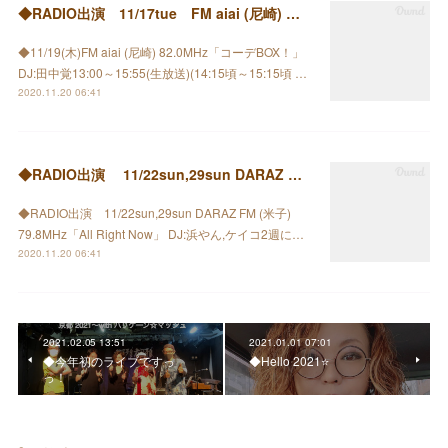
◆RADIO出演 11/17tue FM aiai (尼崎) コーデBOX！」
◆11/19(木)FM aiai (尼崎) 82.0MHz「コーデBOX！」
DJ:田中覚13:00～15:55(生放送)(14:15頃～15:15頃 …
2020.11.20 06:41
◆RADIO出演 11/22sun,29sun DARAZ FM (米子) 79.8MHz
◆RADIO出演 11/22sun,29sun DARAZ FM (米子)
79.8MHz「All Right Now」 DJ:浜やん,ケイコ2週に…
2020.11.20 06:41
2021.02.05 13:51
2021.01.01 07:01
◆今年初のライブですっ
◆Hello 2021⭐️
っ！