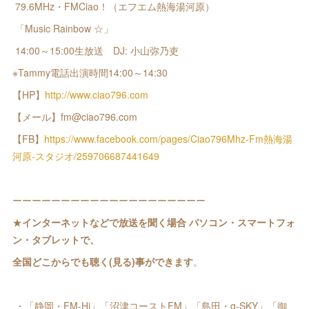
79.6MHz・FMCiao！（エフエム熱海湯河原）
「Music Rainbow ☆」
14:00～15:00生放送 DJ: 小山弥乃吏
※Tammy電話出演時間14:00～14:30
【HP】
http://www.ciao796.com
【メール】fm@ciao796.com
【FB】
https://www.facebook.com/pages/Ciao796Mhz-Fm熱海湯
河原-スタジオ/259706687441649
ーーーーーーーーーーーーーーーーーーーー
★
インターネットなどで放送を聞く場合 パソコン・スマートフォ
ン・タブレットで、
全国どこからでも聴く(見る)事ができます
。
・「静岡・FM-Hi」「沼津コーストFM」「島田・g-SKY」「御