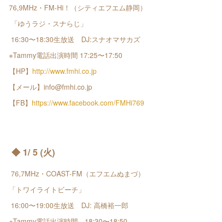
76,9MHz・FM-Hi！（シティエフエム静岡）
「ゆうラジ・スナらじ」
16:30〜18:30生放送 DJ:スナオマサカズ
※Tammy電話出演時間 17:25〜17:50
【HP】
http://www.fmhi.co.jp
【メール】info@fmhi.co.jp
【FB】
https://www.facebook.com/FMHi769
◆ 1/ 5 (火)
76,7MHz・COAST-FM（エフエムぬまづ）
「トワイライトビーチ」
16:00〜19:00生放送 DJ: 高橋裕一郎
※Tammy電話出演時間 18:30〜18:50