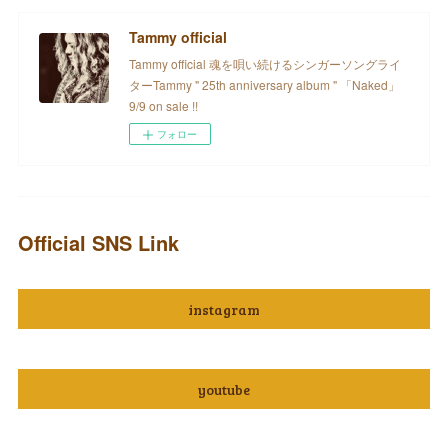
Tammy official
Tammy official 魂を唄い続けるシンガーソングライ
ターTammy " 25th anniversary album " 「Naked」
9/9 on sale !!
フォロー
Official SNS Link
instagram
youtube