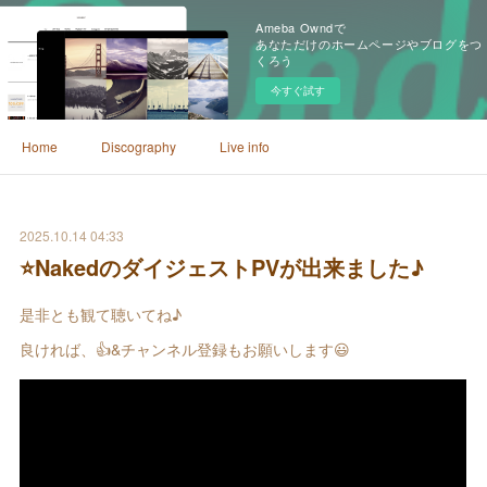
Ameba Owndで
あなただけのホームページやブログをつ
くろう
今すぐ試す
Home
Discography
Live info
2025.10.14 04:33
⭐️NakedのダイジェストPVが出来ました♪
是非とも観て聴いてね♪
良ければ、👍&チャンネル登録もお願いします😃