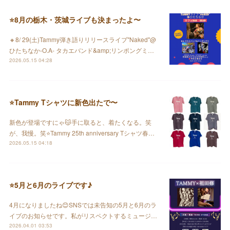
⭐️8月の栃木・茨城ライブも決まったよ〜
🔸8/ 29(土)Tammy弾き語りリリースライブ"Naked"@
ひたちなか-O.A- タカエバンド&amp;リンポングミ…
2026.05.15 04:28
⭐️Tammy Tシャツに新色出たで〜
新色が登場ですにゃ😽手に取ると、着たくなる。笑
が、我慢。笑⭐️Tammy 25th anniversary Tシャツ春…
2026.05.15 04:18
⭐️5月と6月のライブです♪
4月になりましたね😊SNSでは未告知の5月と6月のラ
イブのお知らせです。私がリスペクトするミュージ…
2026.04.01 03:53