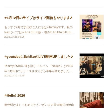
⭐️4月12日のライブはライブ配信もやります♪
もうすぐ4月ですね😊こんにちは♪Tammyです。私の
Nextライブは🔹4/12(日)大阪・堺のFUKUDA STUDI…
2026.03.26 06:25
⭐️youtubeにIichikoのLIVE動画UPしました♪
Tammy 25周年 弾き語り アルバム 『Naked』が2025
年 9月9日にリリースされてから半年が経ちました…
2026.03.12 14:19
⭐️Hello! 2026
新年明けましておめでとうございます😊大晦日は沢山