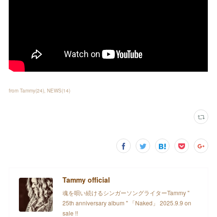
from Tammy
(
24
)
NEWS
(
14
)
Tammy official
魂を唄い続けるシンガーソングライターTammy "
25th anniversary album " 「Naked」 2025.9.9 on
sale !!