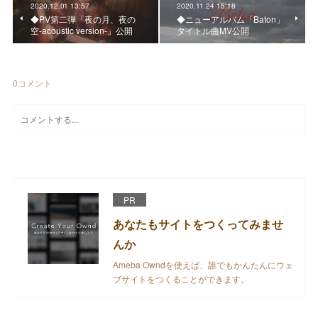
2020.12.01 13:57
2020.11.24 15:18
◆PV第二弾「夜の月、夜の
◆ニューアルバム「Baton」
空-acoustic version-」公開
タイトル曲MV公開
0
コメント
PR
あなたもサイトをつくってみませ
んか
Ameba Owndを使えば、誰でもかんたんにウェ
ブサイトをつくることができます。