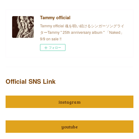
Tammy official
Tammy official 魂を唄い続けるシンガーソングライ
ターTammy " 25th anniversary album " 「Naked」
9/9 on sale !!
フォロー
Official SNS Link
instagram
youtube