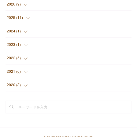
2026
(
9
)
(
1
)
2025
(
11
)
(
3
)
(
2
)
2024
(
1
)
(
1
)
(
7
)
(
1
)
2023
(
1
)
(
2
)
(
1
)
(
1
)
2022
(
5
)
(
2
)
(
1
)
(
2
)
2021
(
6
)
(
1
)
(
2
)
2020
(
8
)
(
2
)
(
2
)
(
3
)
(
2
)
(
5
)
Copyright ©NAKED RECORDS