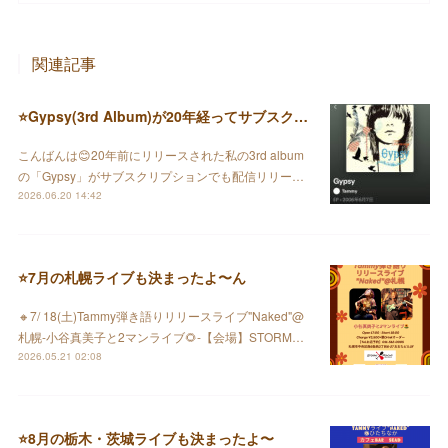
関連記事
⭐️Gypsy(3rd Album)が20年経ってサブスクで配信されました♪
こんばんは😊20年前にリリースされた私の3rd album
の「Gypsy」がサブスクリプションでも配信リリー…
2026.06.20 14:42
⭐️7月の札幌ライブも決まったよ〜ん
🔸7/ 18(土)Tammy弾き語りリリースライブ"Naked"@
札幌-小谷真美子と2マンライブ🌻-【会場】STORM…
2026.05.21 02:08
⭐️8月の栃木・茨城ライブも決まったよ〜