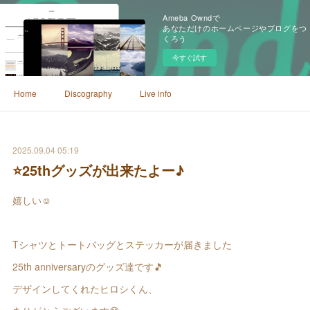
Ameba Owndで
あなただけのホームページやブログをつ
くろう
今すぐ試す
Home
Discography
Live info
2025.09.04 05:19
⭐️25thグッズが出来たよー♪
嬉しい☺️
Tシャツとトートバッグとステッカーが届きました
25th anniversaryのグッズ達です🎵
デザインしてくれたヒロシくん、