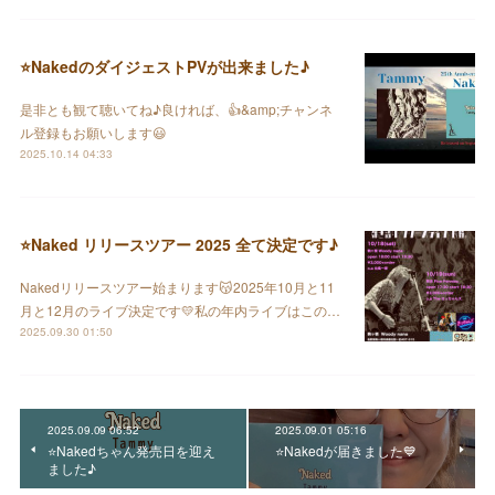
⭐️NakedのダイジェストPVが出来ました♪
是非とも観て聴いてね♪良ければ、👍&amp;チャンネ
ル登録もお願いします😃
2025.10.14 04:33
⭐️Naked リリースツアー 2025 全て決定です♪
Nakedリリースツアー始まります😽2025年10月と11
月と12月のライブ決定です💛私の年内ライブはこの…
2025.09.30 01:50
2025.09.09 06:52
2025.09.01 05:16
⭐️Nakedちゃん発売日を迎え
⭐️Nakedが届きました💙
ました♪