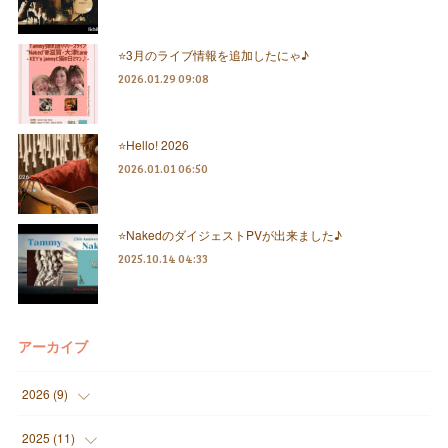
⭐️3月のライブ情報を追加したにゃ♪
2026.01.29 09:08
⭐️Hello! 2026
2026.01.01 06:50
⭐️NakedのダイジェストPVが出来ました♪
2025.10.14 04:33
アーカイブ
2026
(
9
)
(
1
)
2025
(
11
)