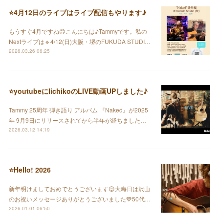
⭐️4月12日のライブはライブ配信もやります♪
もうすぐ4月ですね😊こんにちは♪Tammyです。私の
Nextライブは🔹4/12(日)大阪・堺のFUKUDA STUDI…
2026.03.26 06:25
⭐️youtubeにIichikoのLIVE動画UPしました♪
Tammy 25周年 弾き語り アルバム 『Naked』が2025
年 9月9日にリリースされてから半年が経ちました…
2026.03.12 14:19
⭐️Hello! 2026
新年明けましておめでとうございます😊大晦日は沢山
のお祝いメッセージありがとうございました💙50代…
2026.01.01 06:50