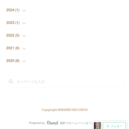
(
3
)
(
2
)
2024
(
1
)
(
1
)
(
7
)
(
1
)
2023
(
1
)
(
2
)
(
1
)
(
1
)
2022
(
5
)
(
2
)
(
1
)
(
2
)
2021
(
6
)
(
1
)
(
2
)
2020
(
8
)
(
2
)
(
2
)
(
3
)
(
2
)
(
5
)
Copyright ©NAKED RECORDS
Powered by
無料でホームページをつくろう
AmebaOwnd
フォロー