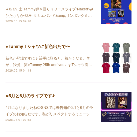
🔸8/ 29(土)Tammy弾き語りリリースライブ"Naked"@
ひたちなか-O.A- タカエバンド&amp;リンポングミ…
2026.05.15 04:28
⭐️Tammy Tシャツに新色出たで〜
新色が登場ですにゃ😽手に取ると、着たくなる。笑
が、我慢。笑⭐️Tammy 25th anniversary Tシャツ春…
2026.05.15 04:18
⭐️5月と6月のライブです♪
4月になりましたね😊SNSでは未告知の5月と6月のラ
イブのお知らせです。私がリスペクトするミュージ…
2026.04.01 03:53