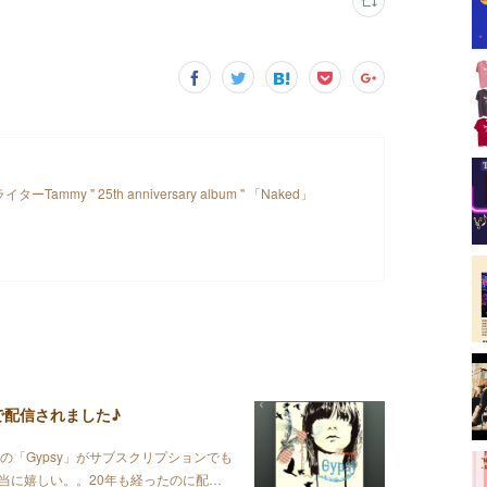
my " 25th anniversary album " 「Naked」
スクで配信されました♪
umの「Gypsy」がサブスクリプションでも
当に嬉しい。。20年も経ったのに配…