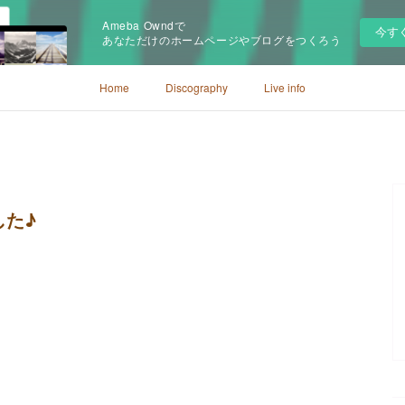
Ameba Owndで
今す
あなただけのホームページやブログをつくろう
Home
Discography
Live info
した♪