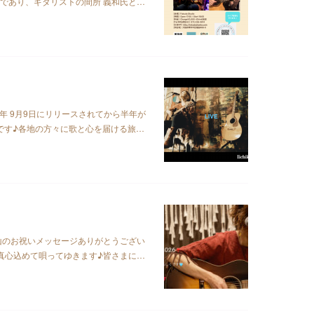
ーナーであり、ギタリストの間所 義和氏と…
025年 9月9日にリリースされてから半年が
形です♪各地の方々に歌と心を届ける旅…
山のお祝いメッセージありがとうござい
、真心込めて唄ってゆきます♪皆さまに…